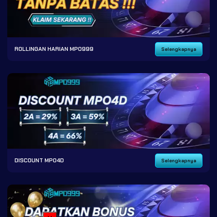
ROLLINGAN HARIAN MPO999
Selengkapnya
DISCOUNT MPO4D
Selengkapnya