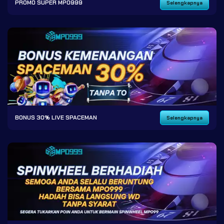
PROMO SUPER MPO999
Selengkapnya
BONUS 30% LIVE SPACEMAN
Selengkapnya