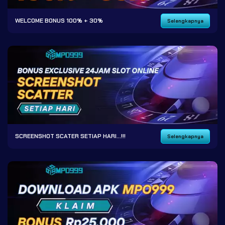
WELCOME BONUS 100% + 30%
Selengkapnya
SCREENSHOT SCATER SETIAP HARI...!!!
Selengkapnya