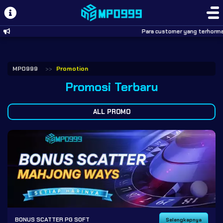
Para customer yang terhormat kami
MPO999
Promotion
Promosi Terbaru
ALL PROMO
BONUS SCATTER PG SOFT
Selengkapnya