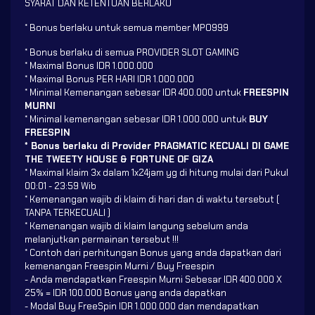
SYARAT DAN KETENTUAN BERLAKU
* Bonus berlaku untuk semua member MPO999
* Bonus berlaku di semua PROVIDER SLOT GAMING
* Maximal Bonus IDR 1.000.000
* Maximal Bonus PER HARI IDR 1.000.000
* Minimal Kemenangan sebesar IDR 400.000 untuk
FREESPIN
MURNI
* Minimal kemenangan sebesar IDR 1.000.000 untuk
BUY
FREESPIN
* Bonus berlaku di Provider PRAGMATIC KECUALI DI GAME
THE TWEETY HOUSE & FORTUNE OF GIZA
* Maximal klaim 3x dalam 1x24jam yg di hitung mulai dari Pukul
00:01 - 23:59 Wib
* Kemenangan wajib di klaim di hari dan di waktu tersebut (
TANPA TERKECUALI )
* Kemenangan wajib di klaim langung sebelum anda
melanjutkan permainan tersebut !!!
* Contoh dari perhitungan Bonus yang anda dapatkan dari
kemenangan Freespin Murni / Buy Freespin
- Anda mendapatkan Freespin Murni Sebesar IDR 400.000 X
25% = IDR 100.000 Bonus yang anda dapatkan
- Modal Buy FreeSpin IDR 1.000.000 dan mendapatkan