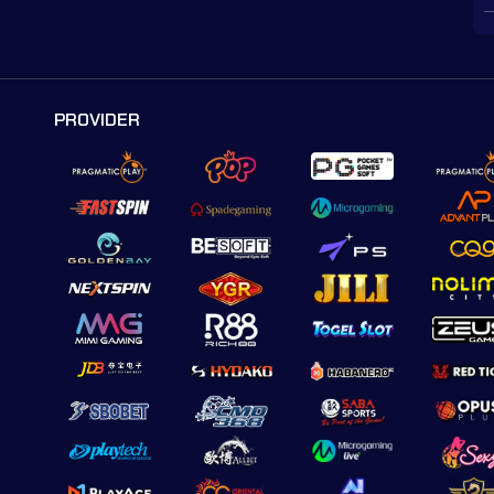
PROVIDER