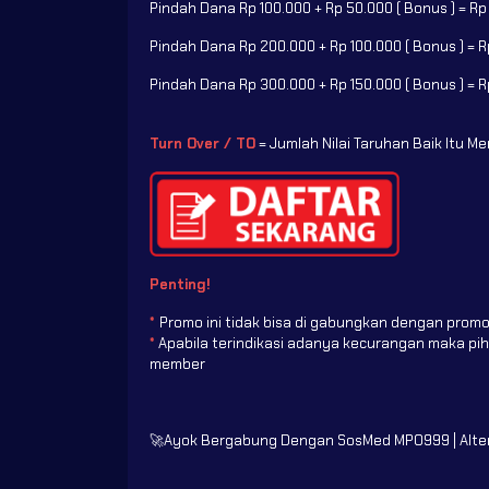
Pindah Dana Rp 100.000 + Rp 50.000 ( Bonus ) = Rp 1
Pindah Dana Rp 200.000 + Rp 100.000 ( Bonus ) = Rp
Pindah Dana Rp 300.000 + Rp 150.000 ( Bonus ) = Rp
Turn Over / TO
= Jumlah Nilai Taruhan Baik Itu 
Penting!
*
Promo ini tidak bisa di gabungkan dengan promo
*
Apabila terindikasi adanya kecurangan maka pi
member
🚀Ayok Bergabung Dengan SosMed MPO999 | Alternat