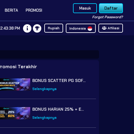
Masuk
Daftar
BERITA
PROMOSI
Forgot Password?
alah salah satu Situs Terpercaya di Indonesia
 12:43:39 PM
Rupiah
Afiliasi
Indonesia
romosi Terakhir
BONUS SCATTER PG SOF...
Selengkapnya
BONUS HARIAN 25% + E...
Selengkapnya