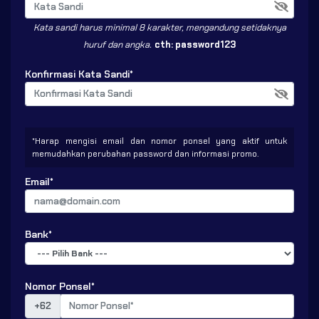
Kata sandi harus minimal 8 karakter, mengandung setidaknya
huruf dan angka.
cth: password123
Konfirmasi Kata Sandi*
*Harap mengisi email dan nomor ponsel yang aktif untuk
memudahkan perubahan password dan informasi promo.
Email*
Bank*
Nomor Ponsel*
+62