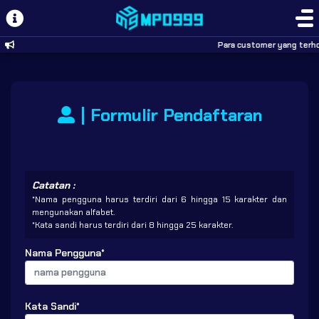
Para customer yang terho
| Formulir Pendaftaran
Catatan :
*Nama pengguna harus terdiri dari 6 hingga 15 karakter dan
mengunakan alfabet.
*Kata sandi harus terdiri dari 8 hingga 25 karakter.
Nama Pengguna*
Kata Sandi*